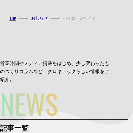
MENU
TOP
お知らせ
ハイエースワイド
Instagram
Facebook
営業時間やメディア掲載をはじめ、少し変わったも
のづくりコラムなど、クロキテックらしい情報をご
紹介。
NEWS
072-781-1950
お電話
お問い合わせ
メール
HOME
記事一覧