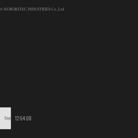
© KUROKITEC INDUSTRIES Co.,Ltd
12
:
54
:
08
Days