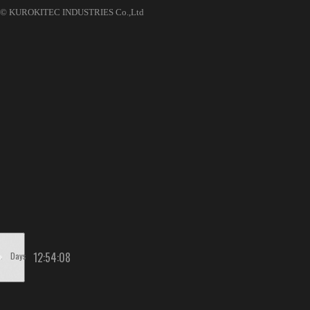
© KUROKITEC INDUSTRIES Co.,Ltd
12
:
54
:
08
Days