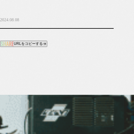
2024.08.08
黒木テック工業株式会社
SHARE
URLをコピーする
〒664‑0027 兵庫県伊丹市池尻3
丁目302番地
プライバシーポリシー