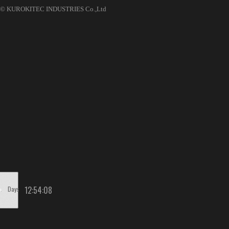
© KUROKITEC INDUSTRIES Co.,Ltd
12
:
54
:
08
Days