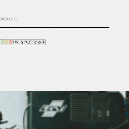
2024.08.08
黒木テック工業株式会社
SHARE
URLをコピーする
〒664‑0027 兵庫県伊丹市池尻3
丁目302番地
プライバシーポリシー