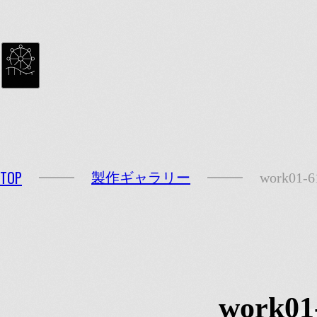
MENU
TOP
製作ギャラリー
work01-6
work01