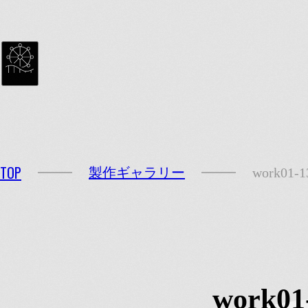
MENU
TOP
製作ギャラリー
work01-1
work01